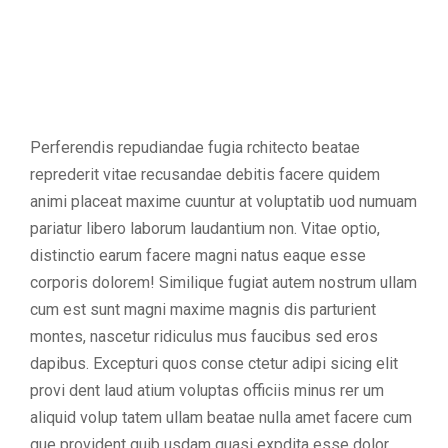
Perferendis repudiandae fugia rchitecto beatae
reprederit vitae recusandae debitis facere quidem
animi placeat maxime cuuntur at voluptatib uod numuam
pariatur libero laborum laudantium non. Vitae optio,
distinctio earum facere magni natus eaque esse
corporis dolorem! Similique fugiat autem nostrum ullam
cum est sunt magni maxime magnis dis parturient
montes, nascetur ridiculus mus faucibus sed eros
dapibus. Excepturi quos conse ctetur adipi sicing elit
provi dent laud atium voluptas officiis minus rer um
aliquid volup tatem ullam beatae nulla amet facere cum
que provident quib usdam quasi expdita esse dolor