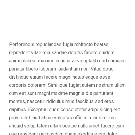
Perferendis repudiandae fugia rchitecto beatae
reprederit vitae recusandae debitis facere quidem
animi placeat maxime cuuntur at voluptatib uod numuam
pariatur libero laborum laudantium non. Vitae optio,
distinctio earum facere magni natus eaque esse
corporis dolorem! Similique fugiat autem nostrum ullam
cum est sunt magni maxime magnis dis parturient
montes, nascetur ridiculus mus faucibus sed eros
dapibus. Excepturi quos conse ctetur adipi sicing elit
provi dent laud atium voluptas officiis minus rer um
aliquid volup tatem ullam beatae nulla amet facere cum
que provident quib usdam quasi expdita esse dolor